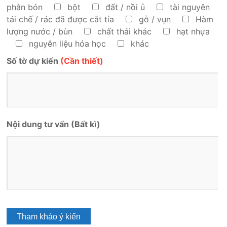
phân bón
bột
đất / nồi ủ
tài nguyên
tái chế / rác đã được cắt tỉa
gỗ / vụn
Hàm
lượng nước / bùn
chất thải khác
hạt nhựa
nguyên liệu hóa học
khác
Số tờ dự kiến
(Cần thiết)
Nội dung tư vấn
(Bất kì)